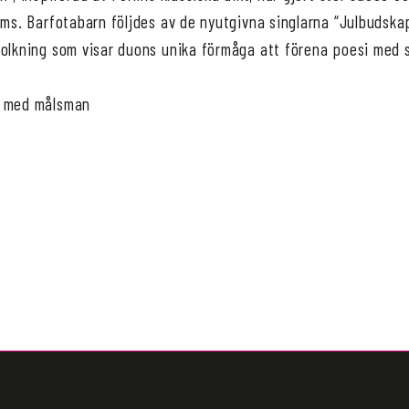
ams. Barfotabarn följdes av de nyutgivna singlarna “Julbudska
olkning som visar duons unika förmåga att förena poesi med sj
r med målsman