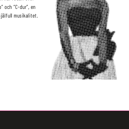
p” och “C-dur”, en
älfull musikalitet.