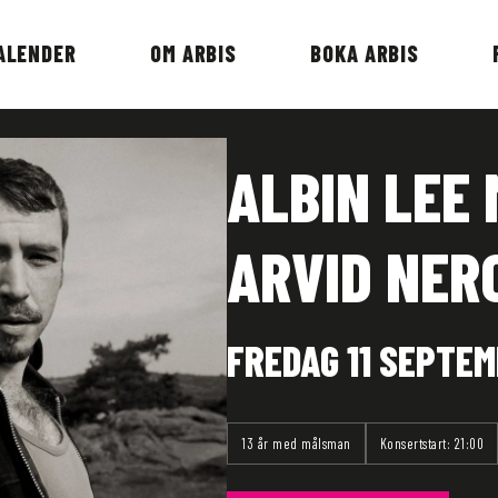
ALENDER
OM ARBIS
BOKA ARBIS
ALBIN LEE
ARVID NER
FREDAG 11 SEPTEM
13 år med målsman
Konsertstart: 21:00