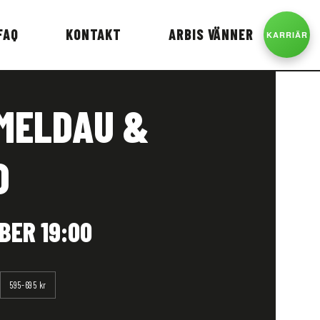
FAQ
KONTAKT
ARBIS VÄNNER
KARRIÄR
 MELDAU &
O
BER 19:00
595-695 kr