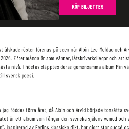
KÖP BILJETTER
t älskade röster förenas på scen när Albin Lee Meldau och Arv
2026. Efter många år som vänner, låtskrivarkollegor och artis
l nästa nivå. I höstas släpptes deras gemensamma album Min vä
till svensk poesi.
ch jag föddes förra året, då Albin och Arvid började tonsätta s
tatet är ett album som fångar den svenska själens vemod och 
n”, inspirerad av Ferlins klassiska dikt, har gjort stor succé o