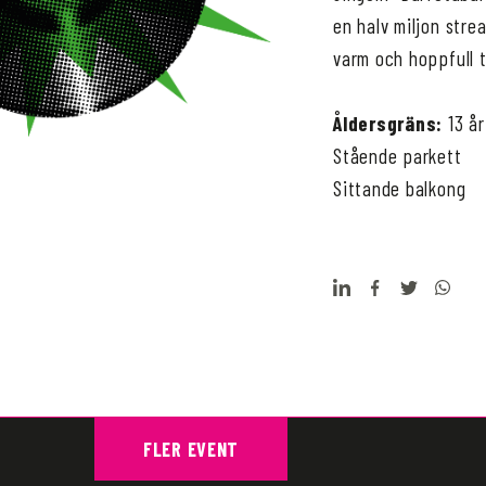
en halv miljon stre
varm och hoppfull t
Åldersgräns:
13 å
Stående parkett
Sittande balkong
FLER EVENT