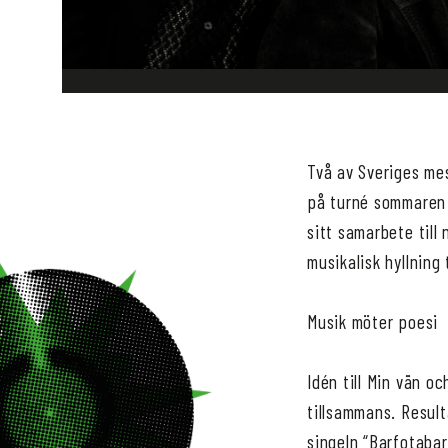
Två av Sveriges mes
på turné sommaren 
sitt samarbete til
musikalisk hyllning 
Musik möter poesi
Idén till Min vän o
tillsammans. Resul
singeln “Barfotabar