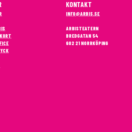
R
KONTAKT
R
INFO@ARBIS.SE
BIS
ARBISTEATERN
KORT
BREDGATAN 54
FICE
602 21 NORRKÖPING
RYCK
T