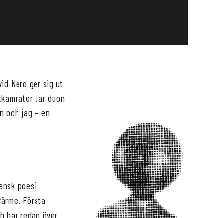
id Nero ger sig ut
tkamrater tar duon
n och jag – en
vensk poesi
värme. Första
ch har redan över