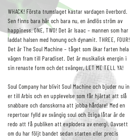
WHACK! Första trumslaget kastar vardagen överbord.
Sen finns bara här och bara nu, en ändlös ström av
happiness. ONE, TWO! Det är Isaac – mannen som har
laddat halsen med honung och dynamit. THREE, FOUR!
Det är The Soul Machine – tåget som ökar farten hela
vägen fram till Paradiset. Det är musikalisk energin i
sin renaste form och det svänger, LET ME TELL YA!
Soul Company har blivit Soul Machine och bjuder nu in
er till Arbis och en upplevelse som får hjärtat att slå
snabbare och dansskorna att jobba hårdare! Med en
repertoar fylld av svängig soul och ösiga låtar är de
redo att få publiken att explodera av energi. Oavsett
om du har följt bandet sedan starten eller precis