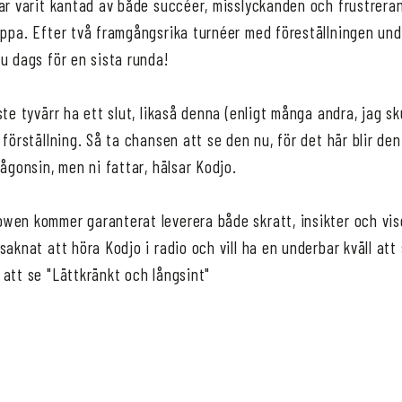
har varit kantad av både succéer, misslyckanden och frustrera
äppa. Efter två framgångsrika turnéer med föreställningen un
u dags för en sista runda!
te tyvärr ha ett slut, likaså denna (enligt många andra, jag sk
 förställning. Så ta chansen att se den nu, för det här blir de
någonsin, men ni fattar, hälsar Kodjo.
wen kommer garanterat leverera både skratt, insikter och v
saknat att höra Kodjo i radio och vill ha en underbar kväll att
att se "Lättkränkt och långsint"