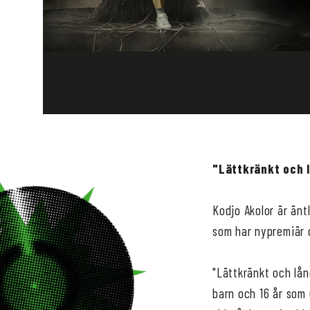
"Lättkränkt och l
Kodjo Akolor är änt
som har nypremiär 
"Lättkränkt och lån
barn och 16 år som 