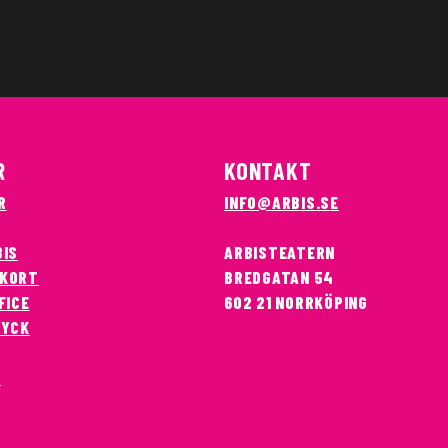
R
KONTAKT
R
INFO@ARBIS.SE
BIS
ARBISTEATERN
KORT
BREDGATAN 54
FICE
602 21 NORRKÖPING
RYCK
T