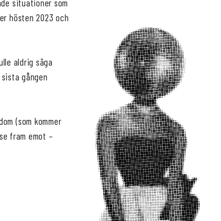
nde situationer som
der hösten 2023 och
ulle aldrig säga
n sista gången
isdom (som kommer
 se fram emot –