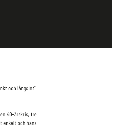
änkt och långsint"
en 40-årskris, tre
it enkelt och hans