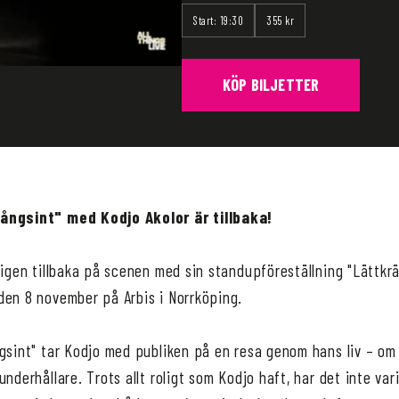
Start: 19:30
355 kr
KÖP BILJETTER
ångsint" med Kodjo Akolor är tillbaka!
ligen tillbaka på scenen med sin standupföreställning "Lättkr
den 8 november på Arbis i Norrköping.
gsint" tar Kodjo med publiken på en resa genom hans liv – om 
underhållare. Trots allt roligt som Kodjo haft, har det inte var