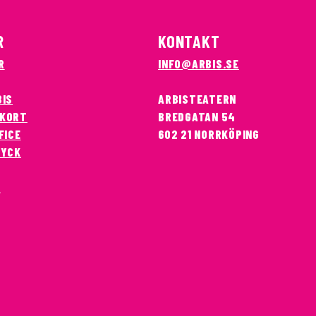
R
KONTAKT
R
INFO@ARBIS.SE
BIS
ARBISTEATERN
KORT
BREDGATAN 54
FICE
602 21 NORRKÖPING
RYCK
T