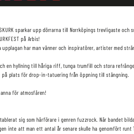
 SKURK sparkar upp dörrarna till Norrköpings trevligaste och 
SKURKFEST på Arbis!
a upplagan har man vänner och inspiratörer, artister med strä
h en hyllning till håriga riff, tunga trumfill och stora refräng
 på plats för drop-in-tatuering från öppning till stängning.
tanna för atmosfären!
tablerat sig som härförare i genren fuzzrock. När bandet bild
en inte att man ett antal år senare skulle ha genomfört runt 