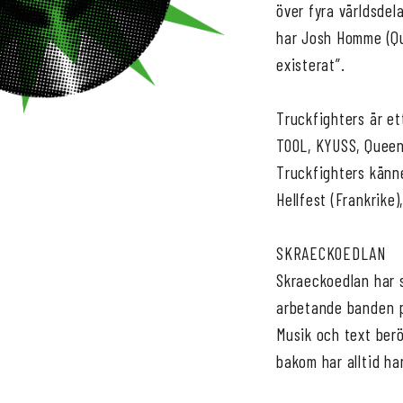
över fyra världsdel
har Josh Homme (Qu
existerat”.
Truckfighters är e
TOOL, KYUSS, Quee
Truckfighters känne
Hellfest (Frankrik
SKRAECKOEDLAN
Skraeckoedlan har 
arbetande banden 
Musik och text berö
bakom har alltid h