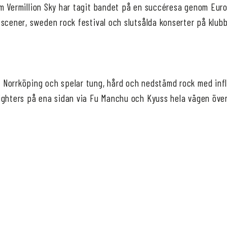
m Vermillion Sky har tagit bandet på en succéresa genom Eur
 scener, sweden rock festival och slutsålda konserter på klub
Norrköping och spelar tung, hård och nedstämd rock med inf
ighters på ena sidan via Fu Manchu och Kyuss hela vägen över