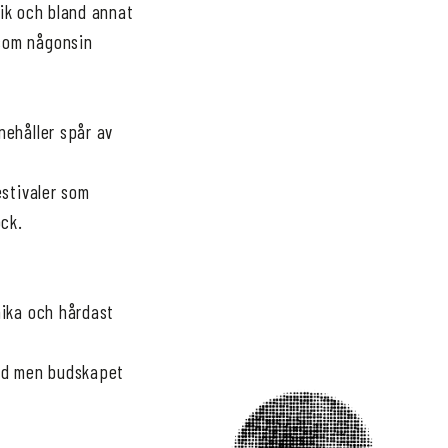
lik och bland annat
som någonsin
nehåller spår av
estivaler som
ock.
nika och hårdast
rymd men budskapet