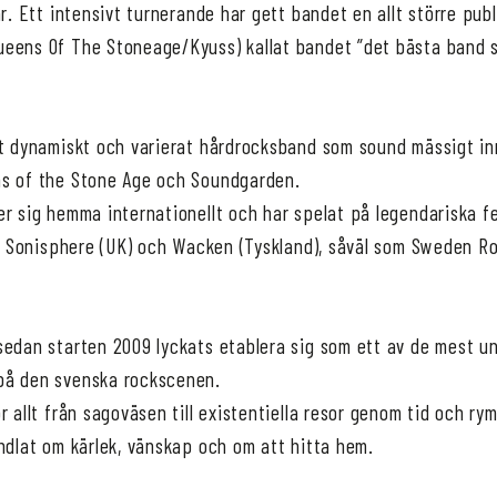
ar. Ett intensivt turnerande har gett bandet en allt större pub
eens Of The Stoneage/Kyuss) kallat bandet ”det bästa band 
tt dynamiskt och varierat hårdrocksband som sound mässigt in
ns of the Stone Age och Soundgarden.
r sig hemma internationellt och har spelat på legendariska f
e), Sonisphere (UK) och Wacken (Tyskland), såväl som Sweden R
sedan starten 2009 lyckats etablera sig som ett av de mest u
på den svenska rockscenen.
r allt från sagoväsen till existentiella resor genom tid och 
andlat om kärlek, vänskap och om att hitta hem.