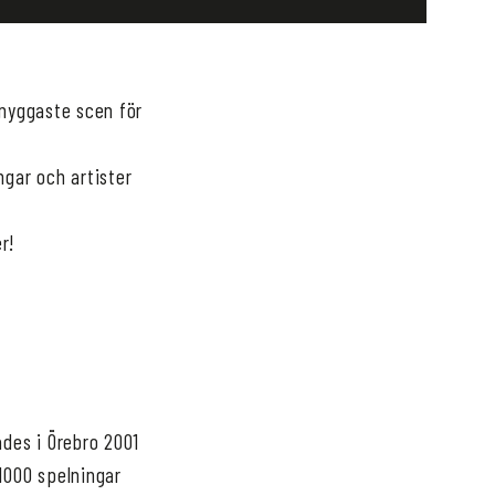
snyggaste scen för
ngar och artister
er!
ades i Örebro 2001
1000 spelningar