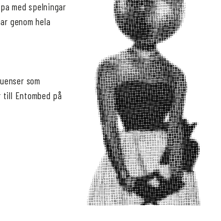
opa med spelningar
bar genom hela
luenser som
 till Entombed på