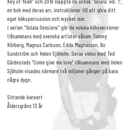
Key of Yeah" och 2019 släppte de också ”Solala: vol. 1”,
en bok med deras arr, instruktioner till att göra ditt
eget kökspercussion och mycket mer.
I serien "Solala Sessions" gör de vokala köksversioner
tillsammans med svenska artister såsom Tommy
Körberg, Magnus Carlsson, Edda Magnasson, Bo
Sundström och Helen Sjöholm. Deras video med Ted
Gärdestads "Come give me love" tillsammans med Helen
Sjöholm visades närmare två miljoner gånger på bara
några dygn.
Sittande konsert
Åldersgräns 13 år