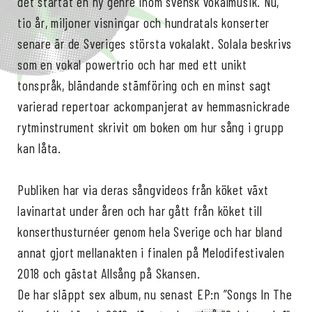
det startat en ny genre inom svensk vokalmusik. Nu,
tio år, miljoner visningar och hundratals konserter
senare är de Sveriges största vokalakt. Solala beskrivs
som en vokal powertrio och har med ett unikt
tonspråk, bländande stämföring och en minst sagt
varierad repertoar ackompanjerat av hemmasnickrade
rytminstrument skrivit om boken om hur sång i grupp
kan låta.
Publiken har via deras sångvideos från köket växt
lavinartat under åren och har gått från köket till
konserthusturnéer genom hela Sverige och har bland
annat gjort mellanakten i finalen på Melodifestivalen
2018 och gästat Allsång på Skansen.
De har släppt sex album, nu senast EP:n ”Songs In The