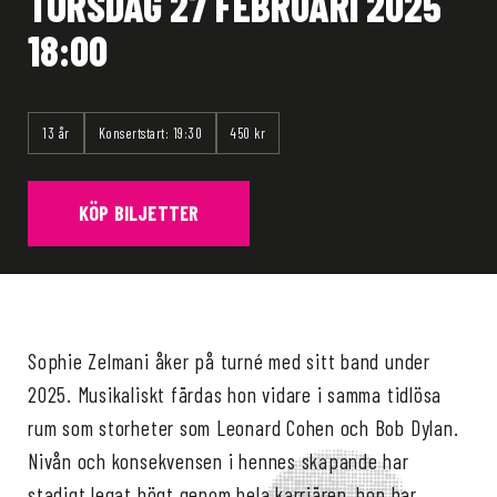
TORSDAG 27 FEBRUARI 2025
18:00
13 år
Konsertstart: 19:30
450 kr
KÖP BILJETTER
Sophie Zelmani åker på turné med sitt band under
2025. Musikaliskt färdas hon vidare i samma tidlösa
rum som storheter som Leonard Cohen och Bob Dylan.
Nivån och konsekvensen i hennes skapande har
stadigt legat högt genom hela karriären, hon har