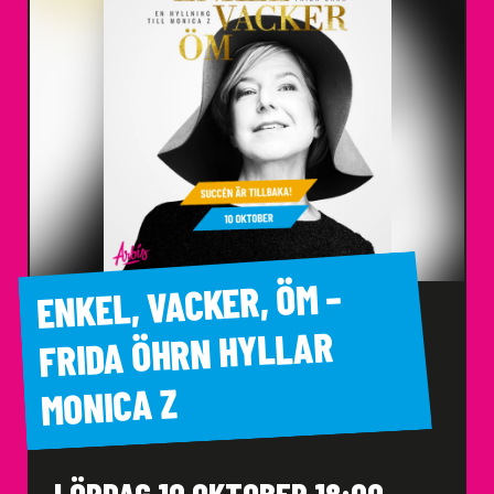
ENKEL, VACKER, ÖM –
FRIDA ÖHRN HYLLAR
MONICA Z
LÖRDAG 10 OKTOBER 18:00